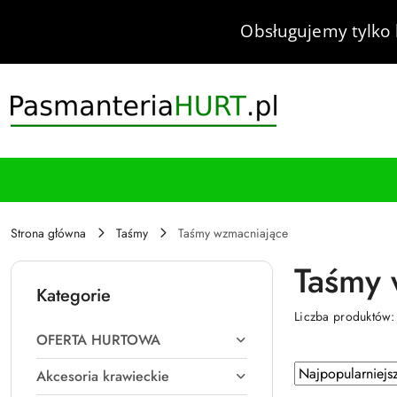
Przejdź do treści głównej
Przejdź do wyszukiwarki
Przejdź do moje konto
Przejdź do menu głównego
Przejdź do stopki
Obsługujemy tylko 
Strona główna
Taśmy
Taśmy wzmacniające
Taśmy 
Kategorie
Liczba produktów
OFERTA HURTOWA
Zastosowano
Sortuj
Akcesoria krawieckie
według
sortowanie: