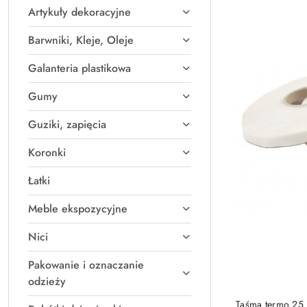
Artykuły dekoracyjne
Najpopularniejsz
Barwniki, Kleje, Oleje
Galanteria plastikowa
Gumy
Guziki, zapięcia
Koronki
Łatki
Meble ekspozycyjne
Nici
Pakowanie i oznaczanie
odzieży
Taśma termo 25