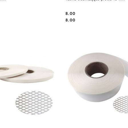
8.00
Cena:
Cena:
8.00