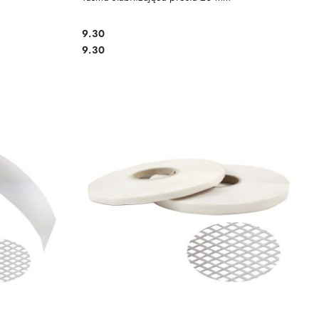
9.30
Cena:
Cena:
9.30