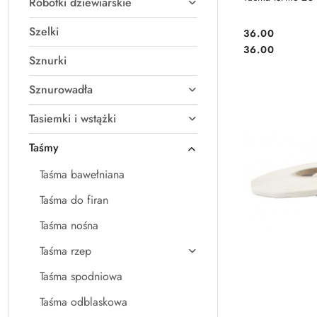
Robótki dziewiarskie
Szelki
36.00
Cena:
Cena:
36.00
Sznurki
Sznurowadła
Tasiemki i wstążki
Taśmy
Taśma bawełniana
Taśma do firan
Taśma nośna
Taśma rzep
Taśma spodniowa
Taśma odblaskowa