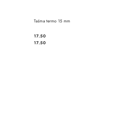
DO KOSZYKA
Taśma termo 15 mm
17.50
Cena:
Cena:
17.50