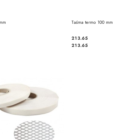
DO KOSZYKA
DO KOSZYKA
 mm
Taśma termo 100 mm
213.65
Cena:
Cena:
213.65