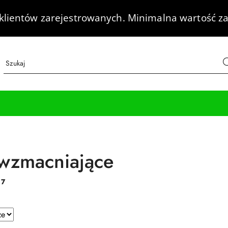
klientów zarejestrowanych.
Minimalna wartość za
wzmacniające
:
7