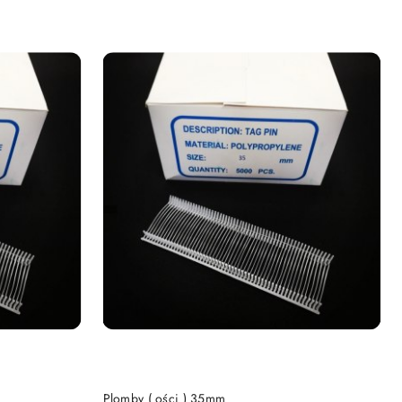
DO KOSZYKA
Plomby ( ości ) 35mm