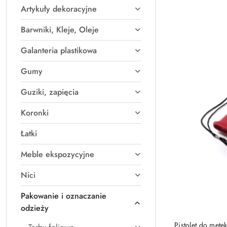
Artykuły dekoracyjne
Najpopularniejsz
Barwniki, Kleje, Oleje
Galanteria plastikowa
Gumy
Guziki, zapięcia
Koronki
Łatki
Meble ekspozycyjne
Nici
Pakowanie i oznaczanie
odzieży
Pistolet do mete