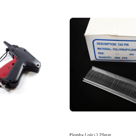
e.
DO KOSZYKA
DO KOSZYKA
k
Plomby ( ości ) 25mm