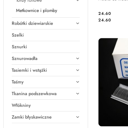
Torby foliowe
Metkownice i plomby
24.60
Cena:
Cena:
24.60
Robótki dziewiarskie
Szelki
Sznurki
Sznurowadła
Tasiemki i wstążki
Taśmy
Tkanina podszewkowa
Włókniny
Zamki błyskawiczne