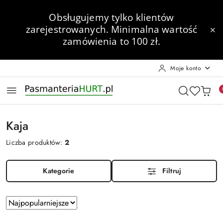
Przejdź do treści głównej
Przejdź do wyszukiwarki
Przejdź do moje konto
Przejdź do menu głównego
Przejdź do stopki
Obsługujemy tylko klientów
zarejestrowanych.
Minimalna wartość
zamówienia to 100 zł.
Moje konto
Kaja
Liczba produktów:
2
Kategorie
Filtruj
Zastosowano
Sortuj
według
sortowanie: