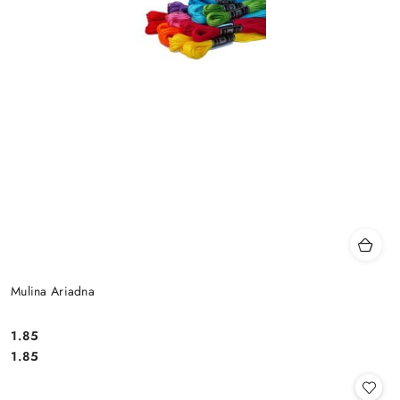
Mulina Ariadna
1.85
Cena:
Cena:
1.85