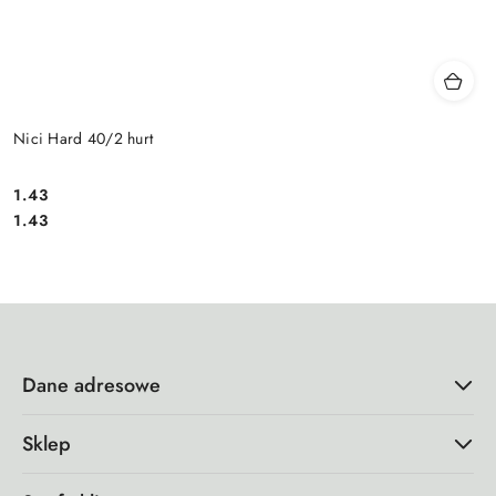
Nici Hard 40/2 hurt
1.43
Cena:
Cena:
1.43
Dane adresowe
Sklep