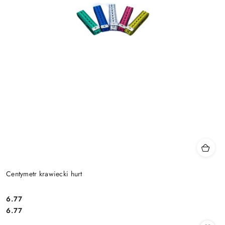
Centymetr krawiecki hurt
6.77
Cena:
Cena:
6.77