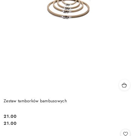
Zestaw tamborków bambusowych
21.00
Cena:
Cena:
21.00