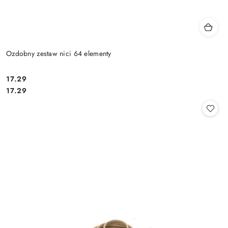
Ozdobny zestaw nici 64 elementy
17.29
Cena:
Cena:
17.29