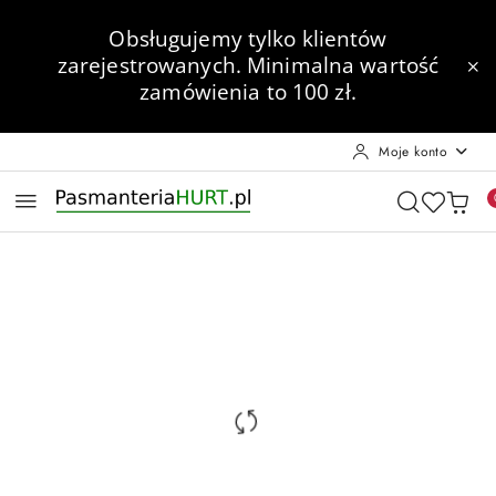
Przejdź do treści głównej
Przejdź do wyszukiwarki
Przejdź do moje konto
Przejdź do menu głównego
Przejdź do opisu produktu
Przejdź do stopki
Obsługujemy tylko klientów
zarejestrowanych.
Minimalna wartość
zamówienia to 100 zł.
Moje konto