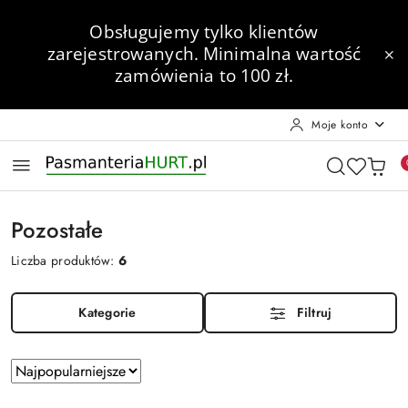
Przejdź do treści głównej
Przejdź do wyszukiwarki
Przejdź do moje konto
Przejdź do menu głównego
Przejdź do stopki
Obsługujemy tylko klientów
zarejestrowanych.
Minimalna wartość
zamówienia to 100 zł.
Moje konto
Pozostałe
Liczba produktów:
6
Kategorie
Filtruj
Zastosowano
Sortuj
według
sortowanie: