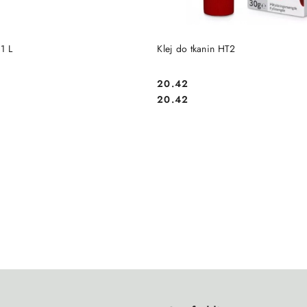
DO KOSZYKA
DO KOSZYKA
1 L
Klej do tkanin HT2
20.42
Cena:
Cena:
20.42