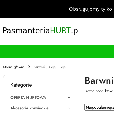
Przejdź do treści głównej
Przejdź do wyszukiwarki
Przejdź do moje konto
Przejdź do menu głównego
Przejdź do stopki
Obsługujemy tylko 
Strona główna
Barwniki, Kleje, Oleje
Barwnik
Kategorie
Liczba produktów
OFERTA HURTOWA
Zastosowano
Sortuj
Akcesoria krawieckie
według
sortowanie: