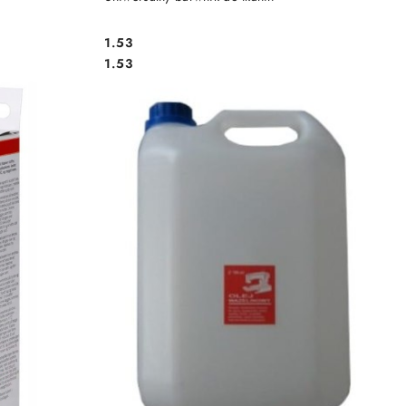
1.53
Cena:
Cena:
1.53