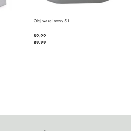
PRODUKT NIEDOSTĘPNY
Olej wazelinowy 5 L
89.99
Cena:
Cena:
89.99