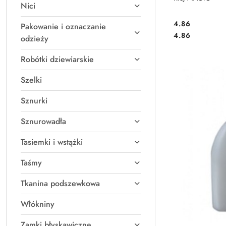
Nici
4.86
Pakowanie i oznaczanie
Cena:
Cena:
4.86
odzieży
Robótki dziewiarskie
Szelki
Sznurki
Sznurowadła
Tasiemki i wstążki
Taśmy
Tkanina podszewkowa
Włókniny
Zamki błyskawiczne