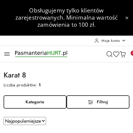
Przejdź do treści głównej
Przejdź do wyszukiwarki
Przejdź do moje konto
Przejdź do menu głównego
Przejdź do stopki
Obsługujemy tylko klientów
zarejestrowanych.
Minimalna wartość
zamówienia to 100 zł.
Moje konto
Karat 8
Liczba produktów:
1
Kategorie
Filtruj
Zastosowano
Sortuj
według
sortowanie: