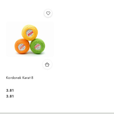
Najpopularniejsze.
Kordonek Karat 8
3.81
Cena:
Cena:
3.81