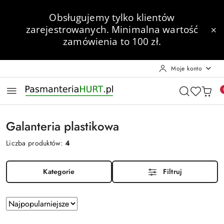
Przejdź do treści głównej
Przejdź do wyszukiwarki
Przejdź do moje konto
Przejdź do menu głównego
Przejdź do stopki
Obsługujemy tylko klientów
zarejestrowanych.
Minimalna wartość
zamówienia to 100 zł.
Moje konto
Galanteria plastikowa
Liczba produktów:
4
Kategorie
Filtruj
Zastosowano
Sortuj
według
sortowanie: