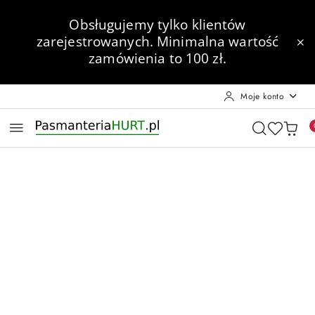
Przejdź do treści głównej
Przejdź do wyszukiwarki
Przejdź do moje konto
Przejdź do menu głównego
Przejdź do opisu produktu
Przejdź do stopki
Obsługujemy tylko klientów
zarejestrowanych.
Minimalna wartość
zamówienia to 100 zł.
Moje konto