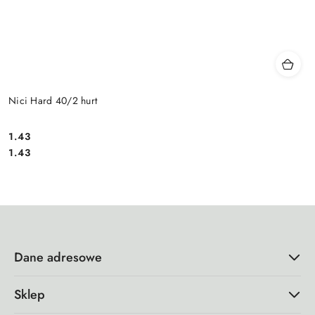
Nici Hard 40/2 hurt
1.43
Cena:
Cena:
1.43
Dane adresowe
Sklep