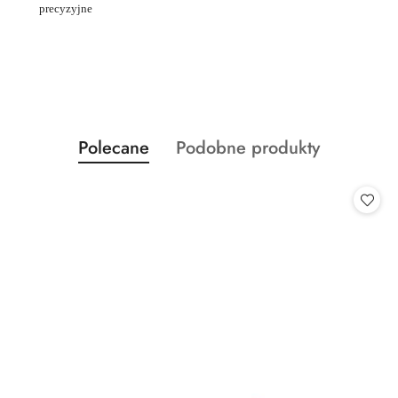
precyzyjne
Produkty
Produkty
Polecane
Podobne produkty
Pomiń karuzelę produktów
o
o
statusie:
statusie: