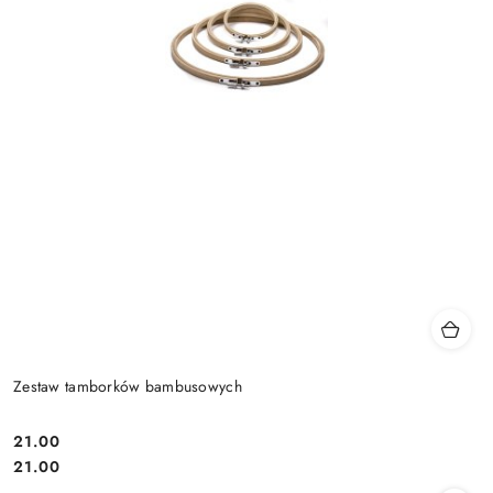
Zestaw tamborków bambusowych
21.00
Cena:
Cena:
21.00