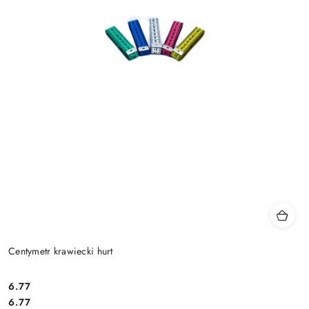
Centymetr krawiecki hurt
6.77
Cena:
Cena:
6.77