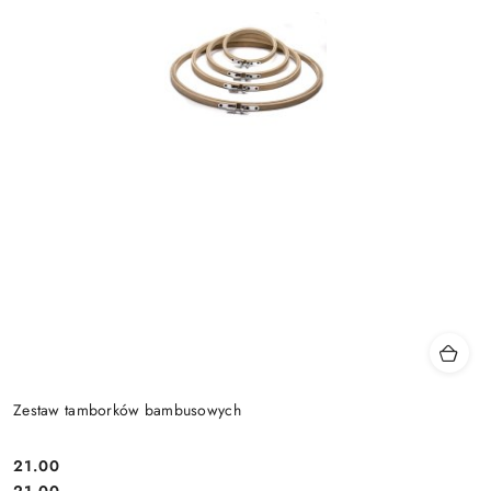
Zestaw tamborków bambusowych
21.00
Cena:
Cena:
21.00