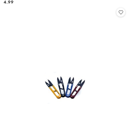
Cena:
Cena:
4.99