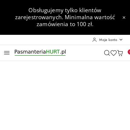
Przejdź do treści głównej
Przejdź do wyszukiwarki
Przejdź do moje konto
Przejdź do menu głównego
Przejdź do opisu produktu
Przejdź do stopki
Obsługujemy tylko klientów
zarejestrowanych.
Minimalna wartość
zamówienia to 100 zł.
Moje konto