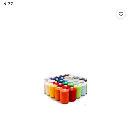
Cena:
Cena:
6.77