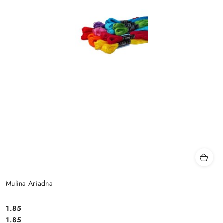
Mulina Ariadna
1.85
Cena:
Cena:
1.85