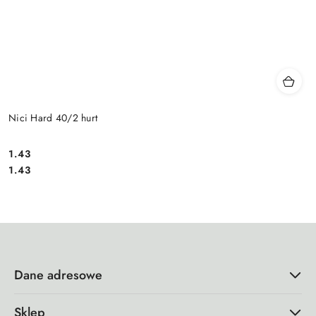
Nici Hard 40/2 hurt
1.43
Cena:
Cena:
1.43
Dane adresowe
Sklep