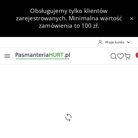
Przejdź do treści głównej
Przejdź do wyszukiwarki
Przejdź do moje konto
Przejdź do menu głównego
Przejdź do opisu produktu
Przejdź do stopki
Obsługujemy tylko klientów
zarejestrowanych.
Minimalna wartość
zamówienia to 100 zł.
Moje konto