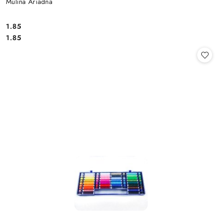
Mulina Ariadna
1.85
Cena:
Cena:
1.85