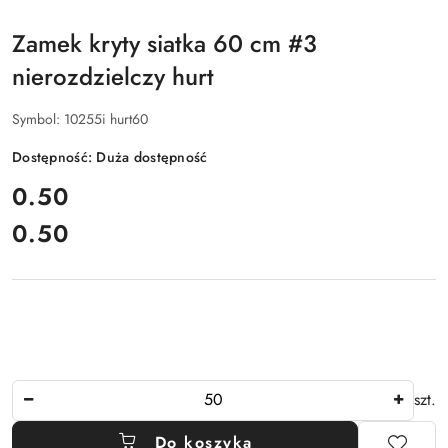
Zamek kryty siatka 60 cm #3
nierozdzielczy hurt
Symbol:
10255i hurt60
Dostępność:
Duża dostępność
cena:
0.50
0.50
Cena:
Ilość
szt.
Do koszyka