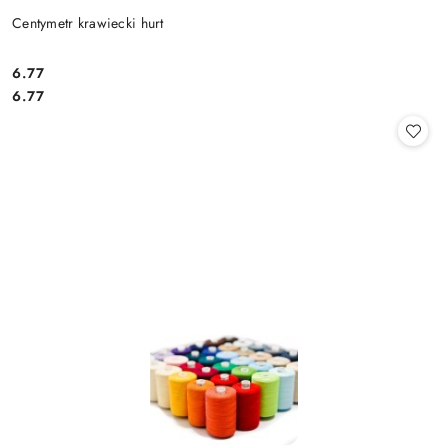
Centymetr krawiecki hurt
6.77
Cena:
Cena:
6.77