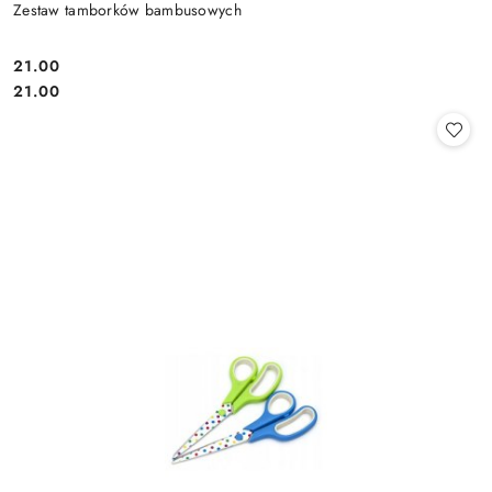
Zestaw tamborków bambusowych
21.00
Cena:
Cena:
21.00