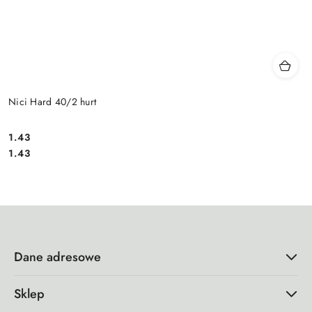
Nici Hard 40/2 hurt
1.43
Cena:
Cena:
1.43
Dane adresowe
Sklep