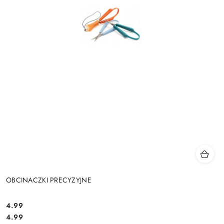
OBCINACZKI PRECYZYJNE
4.99
Cena:
Cena:
4.99