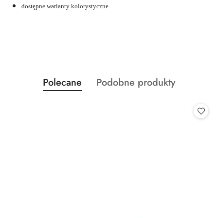
dostępne warianty kolorystyczne
Produkty
Produkty
Polecane
Podobne produkty
Pomiń karuzelę produktów
o
o
statusie:
statusie: