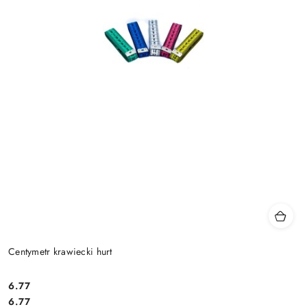
Centymetr krawiecki hurt
6.77
Cena:
Cena:
6.77