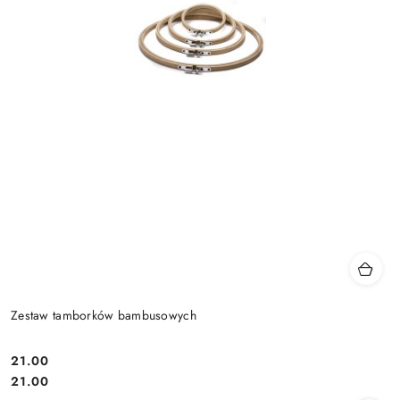
Zestaw tamborków bambusowych
21.00
Cena:
Cena:
21.00