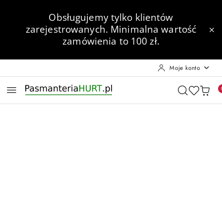
Przejdź do treści głównej
Przejdź do wyszukiwarki
Przejdź do moje konto
Przejdź do menu głównego
Przejdź do opisu produktu
Przejdź do stopki
Obsługujemy tylko klientów
zarejestrowanych.
Minimalna wartość
zamówienia to 100 zł.
Moje konto