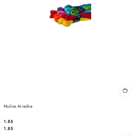
Mulina Ariadna
1.85
Cena:
Cena:
1.85