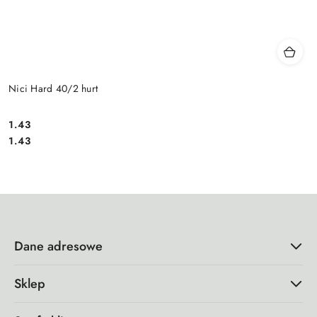
Nici Hard 40/2 hurt
1.43
Cena:
Cena:
1.43
Dane adresowe
Sklep