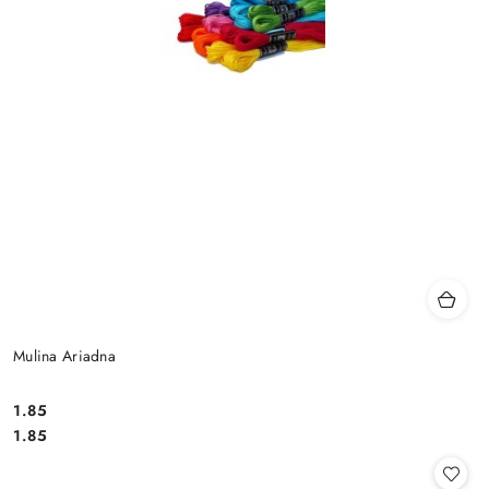
Mulina Ariadna
1.85
Cena:
Cena:
1.85