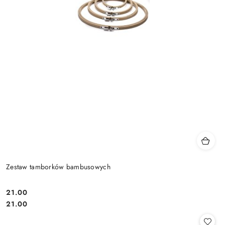
Zestaw tamborków bambusowych
21.00
Cena:
Cena:
21.00