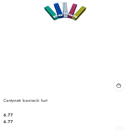
Centymetr krawiecki hurt
6.77
Cena:
Cena:
6.77