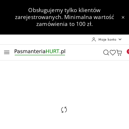
Przejdź do treści głównej
Przejdź do wyszukiwarki
Przejdź do moje konto
Przejdź do menu głównego
Przejdź do opisu produktu
Przejdź do stopki
Obsługujemy tylko klientów
zarejestrowanych.
Minimalna wartość
zamówienia to 100 zł.
Moje konto