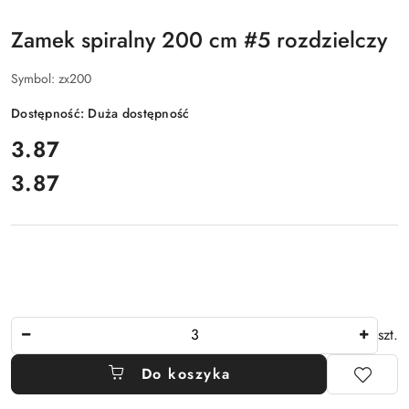
Zamek spiralny 200 cm #5 rozdzielczy
Symbol:
zx200
Dostępność:
Duża dostępność
cena:
3.87
3.87
Cena:
Ilość
szt.
Do koszyka