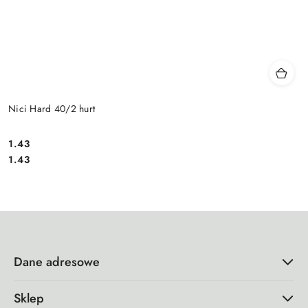
Nici Hard 40/2 hurt
1.43
Cena:
Cena:
1.43
Dane adresowe
Sklep