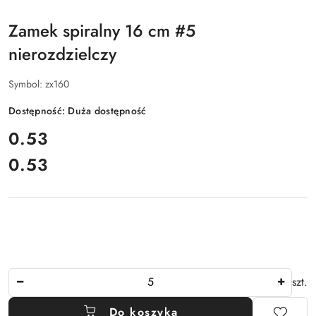
Zamek spiralny 16 cm #5
nierozdzielczy
Symbol:
zx160
Dostępność:
Duża dostępność
cena:
0.53
0.53
Cena:
Ilość
szt.
Do koszyka