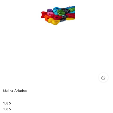
Mulina Ariadna
1.85
Cena:
Cena:
1.85