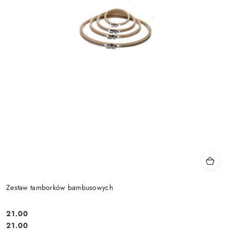
Zestaw tamborków bambusowych
21.00
Cena:
Cena:
21.00