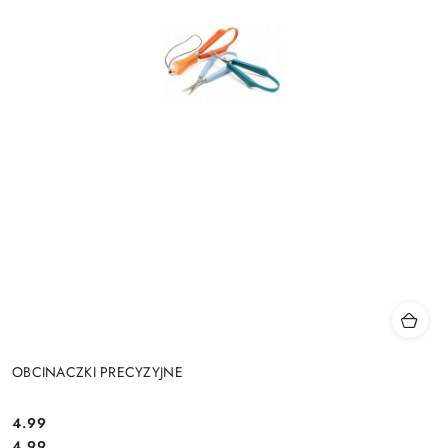
OBCINACZKI PRECYZYJNE
4.99
Cena:
Cena:
4.99