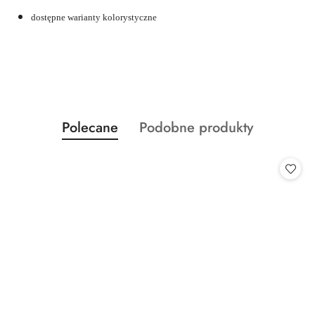
dostępne warianty kolorystyczne
Produkty
Produkty
Polecane
Podobne produkty
Pomiń karuzelę produktów
o
o
statusie:
statusie: