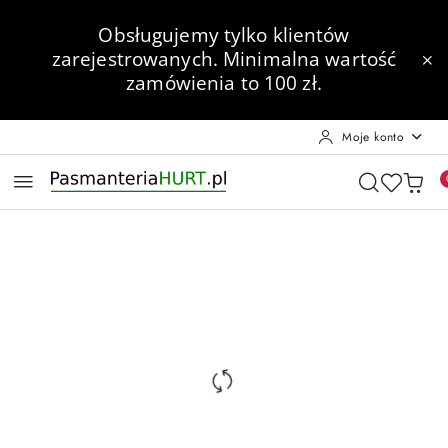
Przejdź do treści głównej
Przejdź do wyszukiwarki
Przejdź do moje konto
Przejdź do menu głównego
Przejdź do opisu produktu
Przejdź do stopki
Obsługujemy tylko klientów
zarejestrowanych.
Minimalna wartość
zamówienia to 100 zł.
Moje konto