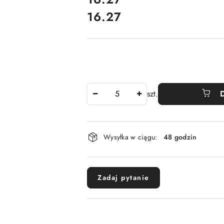
16.27
Cena:
Ilość
szt.
Dostępność
Wysyłka w ciągu:
48 godzin
i
dostawa
Zadaj pytanie