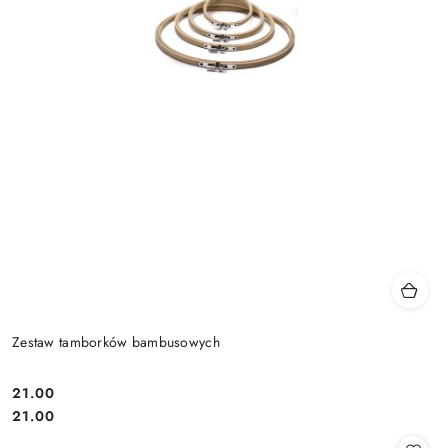
Zestaw tamborków bambusowych
21.00
Cena:
Cena:
21.00