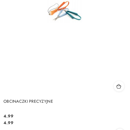
OBCINACZKI PRECYZYJNE
4.99
Cena:
Cena:
4.99