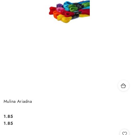
Mulina Ariadna
1.85
Cena:
Cena:
1.85