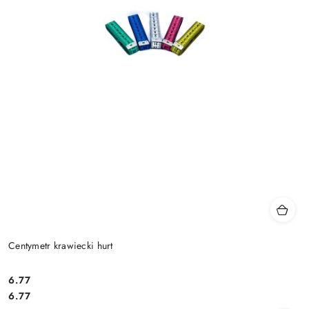
Centymetr krawiecki hurt
6.77
Cena:
Cena:
6.77