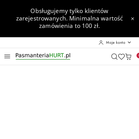
Przejdź do treści głównej
Przejdź do wyszukiwarki
Przejdź do moje konto
Przejdź do menu głównego
Przejdź do opisu produktu
Przejdź do stopki
Obsługujemy tylko klientów
zarejestrowanych.
Minimalna wartość
zamówienia to 100 zł.
Moje konto