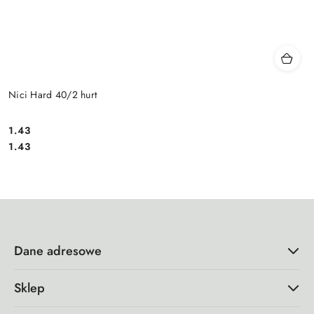
Nici Hard 40/2 hurt
1.43
Cena:
Cena:
1.43
Dane adresowe
Sklep