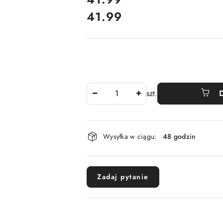
41.99
Cena:
Ilość
szt.
Dostępność
Wysyłka w ciągu:
48 godzin
i
dostawa
Zadaj pytanie