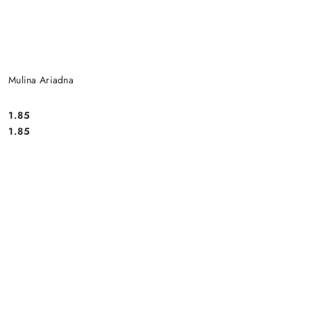
Mulina Ariadna
1.85
Cena:
Cena:
1.85