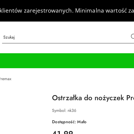
klientów zarejestrowanych.
Minimalna wartość za
Premax
Ostrzałka do nożyczek 
Symbol:
nk36
Dostępność:
Mało
cena:
41.99