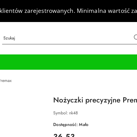
klientów zarejestrowanych.
Minimalna wartość za
Premax
Nożyczki precyzyjne Pre
Symbol:
nk48
Dostępność:
Mało
cena:
36.53