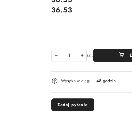
36.53
Cena:
Ilość
szt.
Dostępność
Wysyłka w ciągu:
48 godzin
i
dostawa
Zadaj pytanie