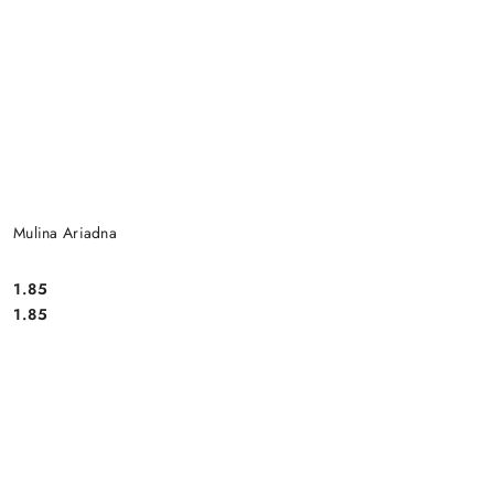
Mulina Ariadna
1.85
Cena:
Cena:
1.85