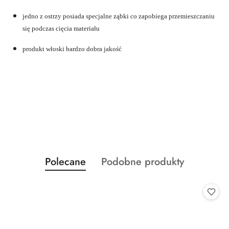
jedno z ostrzy posiada specjalne ząbki co zapobiega przemieszczaniu
się podczas cięcia materiału
produkt włoski bardzo dobra jakość
Produkty
Produkty
Polecane
Podobne produkty
Pomiń karuzelę produktów
o
o
statusie:
statusie: