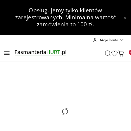
Przejdź do treści głównej
Przejdź do wyszukiwarki
Przejdź do moje konto
Przejdź do menu głównego
Przejdź do opisu produktu
Przejdź do stopki
Obsługujemy tylko klientów
zarejestrowanych.
Minimalna wartość
zamówienia to 100 zł.
Moje konto