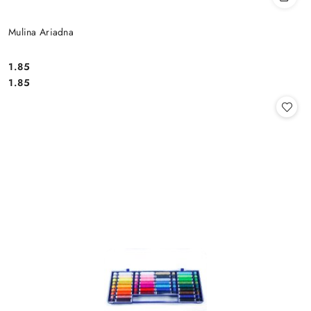
Mulina Ariadna
1.85
Cena:
Cena:
1.85