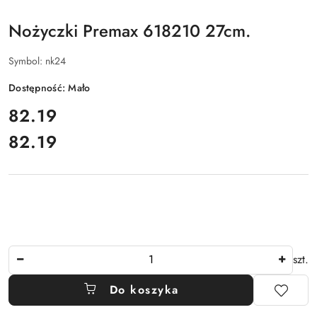
Nożyczki Premax 618210 27cm.
Symbol:
nk24
Dostępność:
Mało
cena:
82.19
82.19
Cena:
Ilość
szt.
Do koszyka