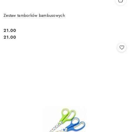
Zestaw tamborków bambusowych
21.00
Cena:
Cena:
21.00