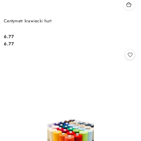
Centymetr krawiecki hurt
6.77
Cena:
Cena:
6.77