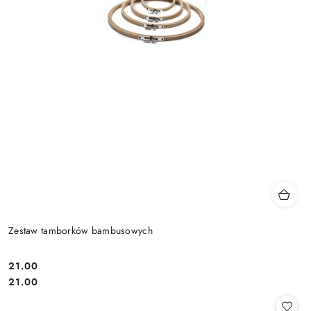
Zestaw tamborków bambusowych
21.00
Cena:
Cena:
21.00