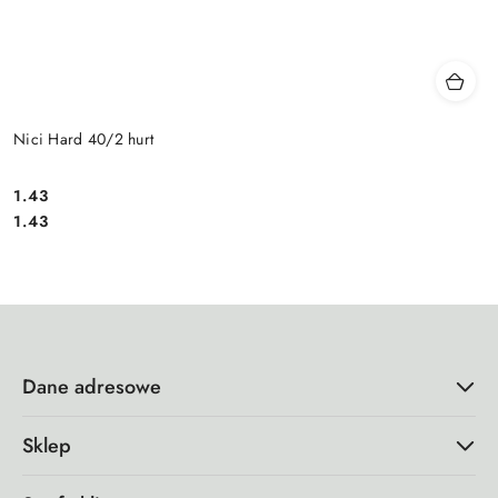
Nici Hard 40/2 hurt
1.43
Cena:
Cena:
1.43
Dane adresowe
Sklep