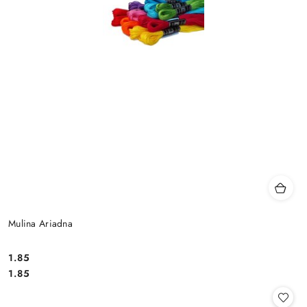
Mulina Ariadna
1.85
Cena:
Cena:
1.85