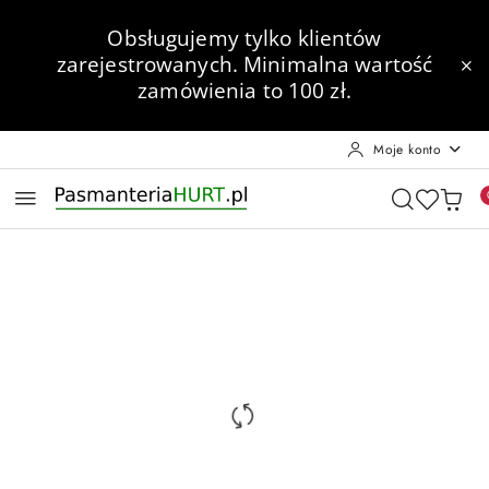
Przejdź do treści głównej
Przejdź do wyszukiwarki
Przejdź do moje konto
Przejdź do menu głównego
Przejdź do opisu produktu
Przejdź do stopki
Obsługujemy tylko klientów
zarejestrowanych.
Minimalna wartość
zamówienia to 100 zł.
Moje konto