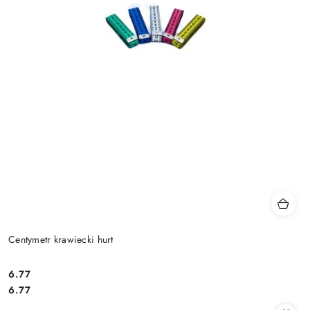
Centymetr krawiecki hurt
6.77
Cena:
Cena:
6.77