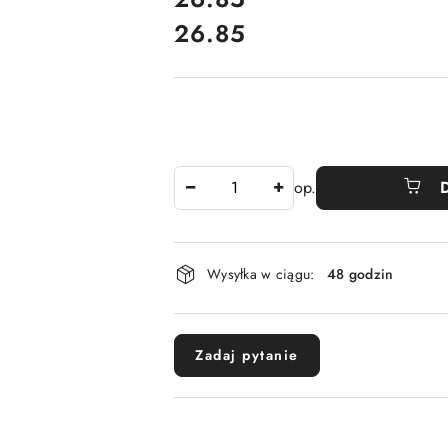
26.85
Cena:
Ilość
op.
Dostępność
Wysyłka w ciągu:
48 godzin
i
dostawa
Zadaj pytanie