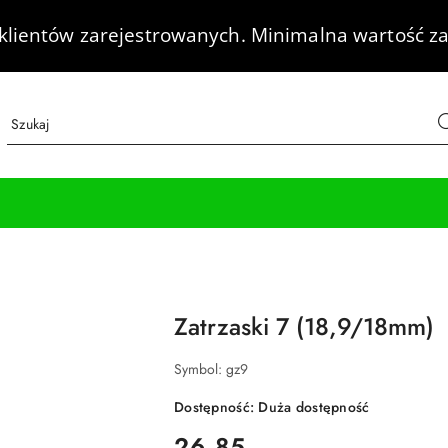
klientów zarejestrowanych.
Minimalna wartość za
Zatrzaski 7 (18,9/18mm)
Symbol:
gz9
Dostępność:
Duża dostępność
cena:
26.85