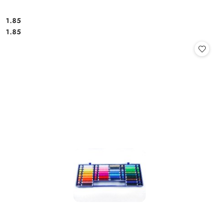
1.85
Cena:
Cena:
1.85