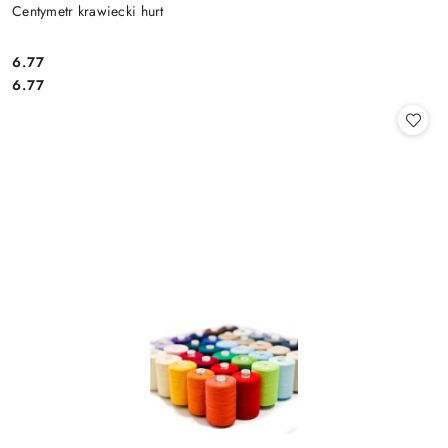
Centymetr krawiecki hurt
6.77
Cena:
Cena:
6.77