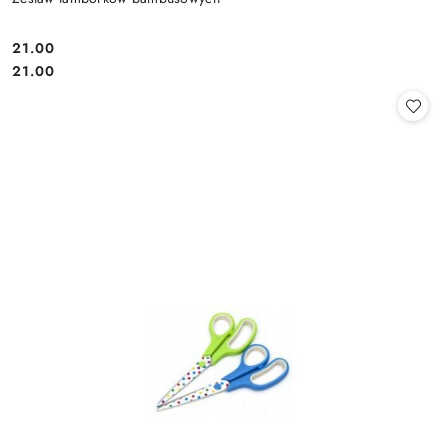
21.00
Cena:
Cena:
21.00