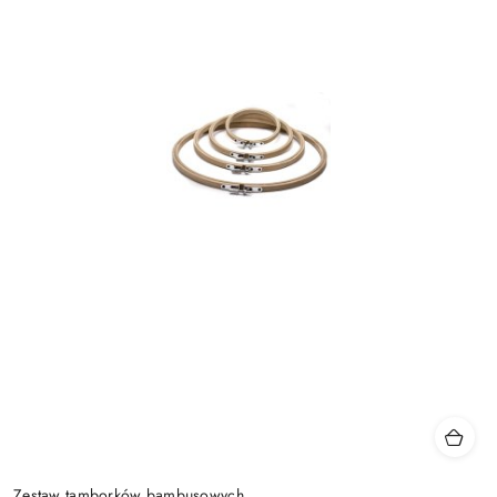
Zestaw tamborków bambusowych