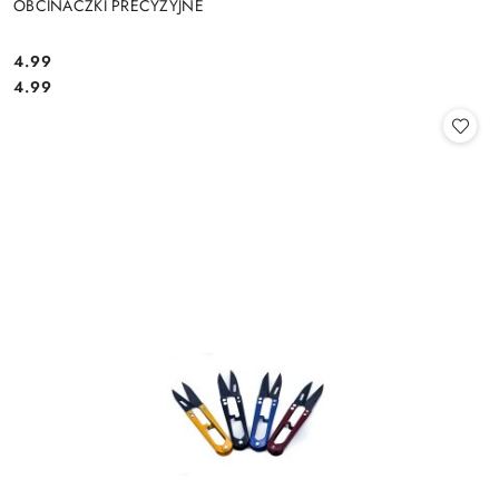
OBCINACZKI PRECYZYJNE
4.99
Cena:
Cena:
4.99