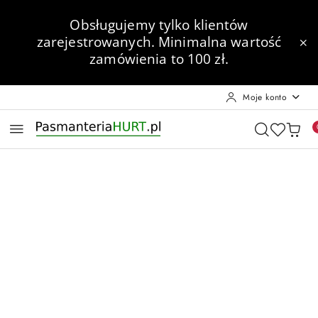
Przejdź do treści głównej
Przejdź do wyszukiwarki
Przejdź do moje konto
Przejdź do menu głównego
Przejdź do opisu produktu
Przejdź do stopki
Obsługujemy tylko klientów
zarejestrowanych.
Minimalna wartość
zamówienia to 100 zł.
Moje konto