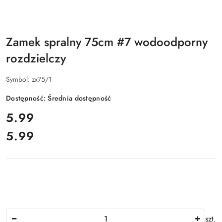
Zamek spralny 75cm #7 wodoodporny
rozdzielczy
Symbol:
zx75/1
Dostępność:
Średnia dostępność
cena:
5.99
5.99
Cena:
Ilość
szt.