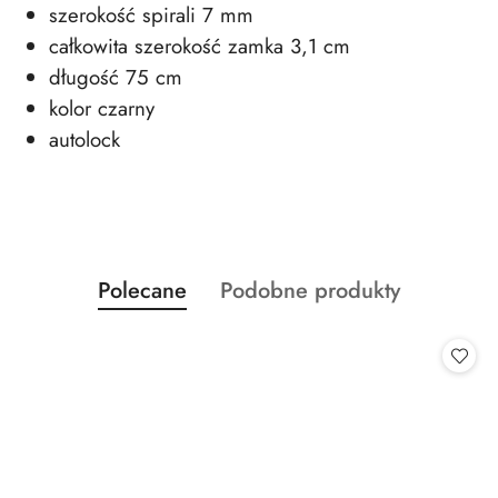
szerokość spirali 7 mm
całkowita szerokość zamka 3,1 cm
długość 75 cm
kolor czarny
autolock
Produkty
Produkty
Polecane
Podobne produkty
Pomiń karuzelę produktów
o
o
statusie:
statusie: