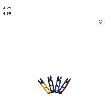
4.99
Cena:
Cena:
4.99