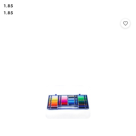
1.85
Cena:
Cena:
1.85