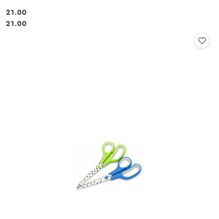
21.00
Cena:
Cena:
21.00