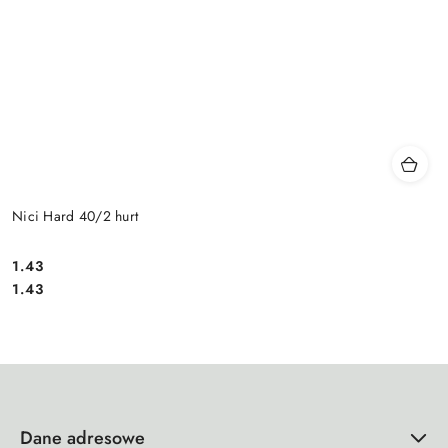
Nici Hard 40/2 hurt
1.43
Cena:
Cena:
1.43
Dane adresowe