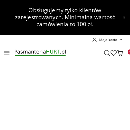
Przejdź do treści głównej
Przejdź do wyszukiwarki
Przejdź do moje konto
Przejdź do menu głównego
Przejdź do opisu produktu
Przejdź do stopki
Obsługujemy tylko klientów
zarejestrowanych.
Minimalna wartość
zamówienia to 100 zł.
Moje konto