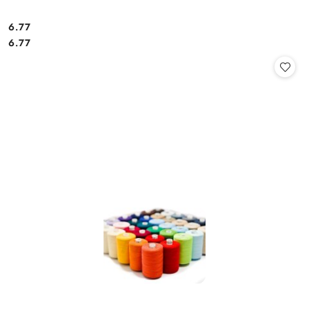
6.77
Cena:
Cena:
6.77