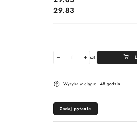
29.83
Cena:
Ilość
szt.
Dostępność
Wysyłka w ciągu:
48 godzin
i
dostawa
Zadaj pytanie