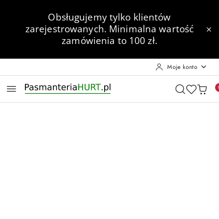
Przejdź do treści głównej
Przejdź do wyszukiwarki
Przejdź do moje konto
Przejdź do menu głównego
Przejdź do opisu produktu
Przejdź do stopki
Obsługujemy tylko klientów
zarejestrowanych.
Minimalna wartość
zamówienia to 100 zł.
Moje konto