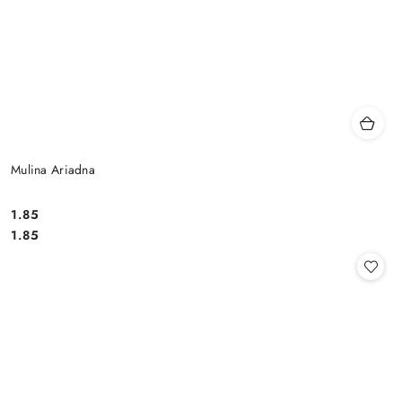
Mulina Ariadna
1.85
Cena:
Cena:
1.85