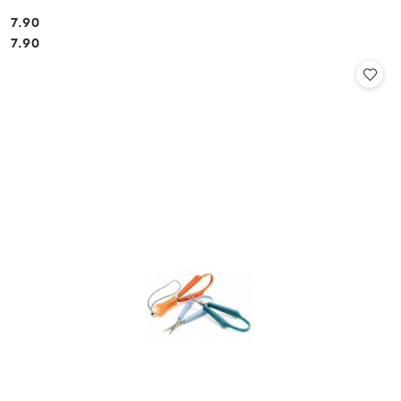
7.90
Cena:
Cena:
7.90