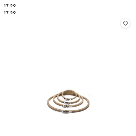
17.29
Cena:
Cena:
17.29