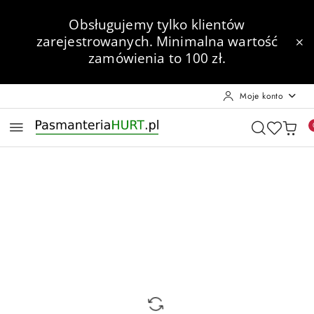
Przejdź do treści głównej
Przejdź do wyszukiwarki
Przejdź do moje konto
Przejdź do menu głównego
Przejdź do opisu produktu
Przejdź do stopki
Obsługujemy tylko klientów
zarejestrowanych.
Minimalna wartość
zamówienia to 100 zł.
Moje konto