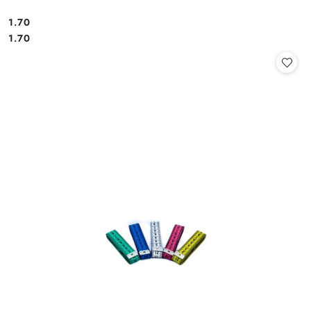
1.70
Cena:
Cena:
1.70