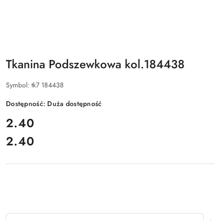
Tkanina Podszewkowa kol.184438
Symbol:
tk7 184438
Dostępność:
Duża dostępność
cena:
2.40
2.40
Cena:
Ilość