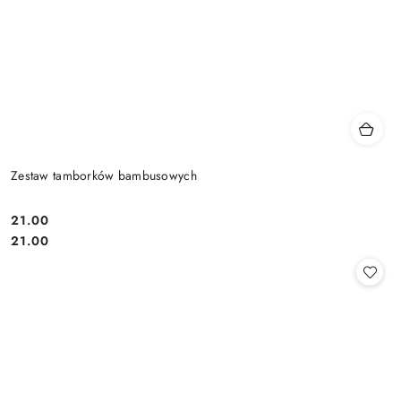
Zestaw tamborków bambusowych
21.00
Cena:
Cena:
21.00