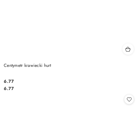
Centymetr krawiecki hurt
6.77
Cena:
Cena:
6.77