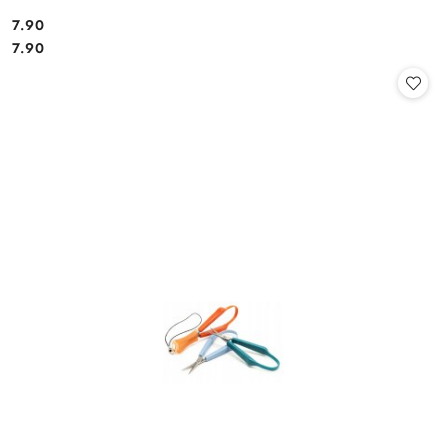
7.90
Cena:
Cena:
7.90