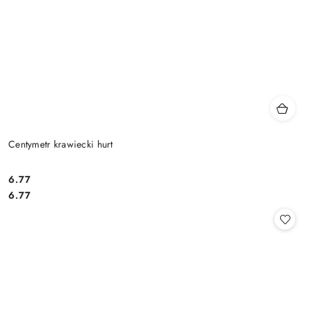
Centymetr krawiecki hurt
6.77
Cena:
Cena:
6.77