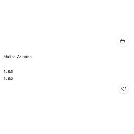
Mulina Ariadna
1.85
Cena:
Cena:
1.85