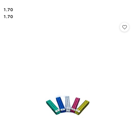
1.70
Cena:
Cena:
1.70