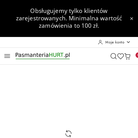
Przejdź do treści głównej
Przejdź do wyszukiwarki
Przejdź do moje konto
Przejdź do menu głównego
Przejdź do opisu produktu
Przejdź do stopki
Obsługujemy tylko klientów
zarejestrowanych.
Minimalna wartość
zamówienia to 100 zł.
Moje konto