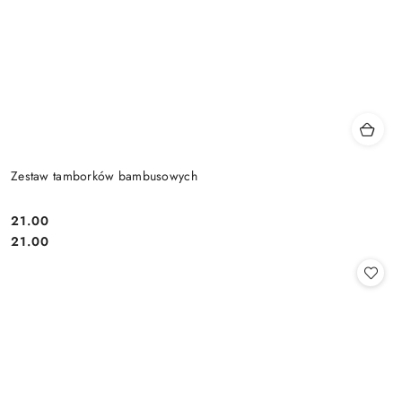
Zestaw tamborków bambusowych
21.00
Cena:
Cena:
21.00