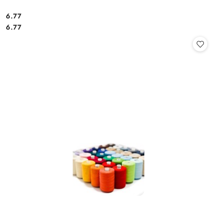
6.77
Cena:
Cena:
6.77