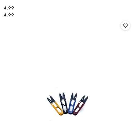
4.99
Cena:
Cena:
4.99