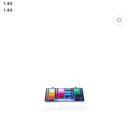
1.85
Cena:
Cena:
1.85