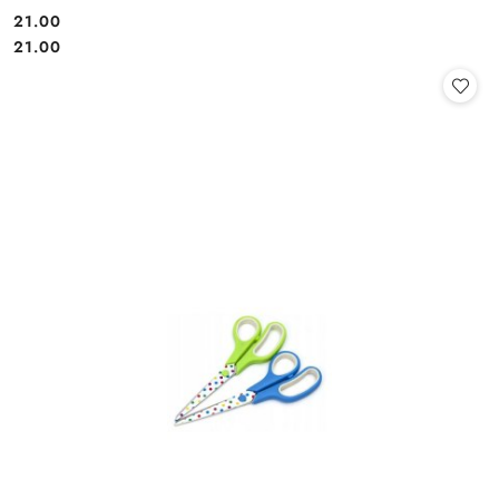
21.00
Cena:
Cena:
21.00