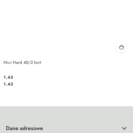
Nici Hard 40/2 hurt
1.43
Cena:
Cena:
1.43
Dane adresowe