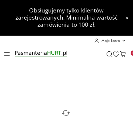
Przejdź do treści głównej
Przejdź do wyszukiwarki
Przejdź do moje konto
Przejdź do menu głównego
Przejdź do opisu produktu
Przejdź do stopki
Obsługujemy tylko klientów
zarejestrowanych.
Minimalna wartość
zamówienia to 100 zł.
Moje konto