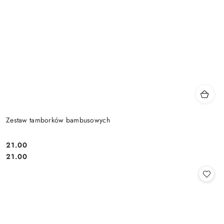
Zestaw tamborków bambusowych
21.00
Cena:
Cena:
21.00