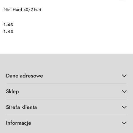
Nici Hard 40/2 hurt
1.43
Cena:
Cena:
1.43
Dane adresowe
Sklep
Strefa klienta
Informacje