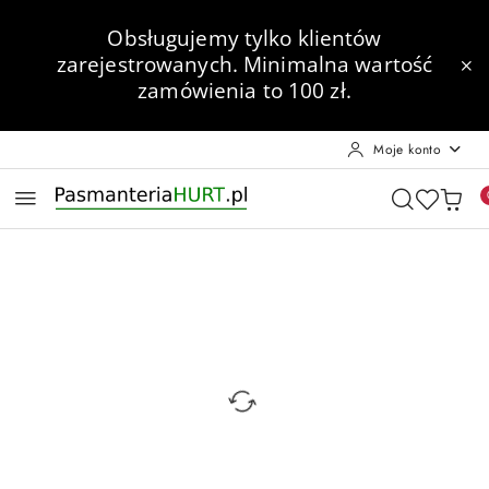
Przejdź do treści głównej
Przejdź do wyszukiwarki
Przejdź do moje konto
Przejdź do menu głównego
Przejdź do opisu produktu
Przejdź do stopki
Obsługujemy tylko klientów
zarejestrowanych.
Minimalna wartość
zamówienia to 100 zł.
Moje konto