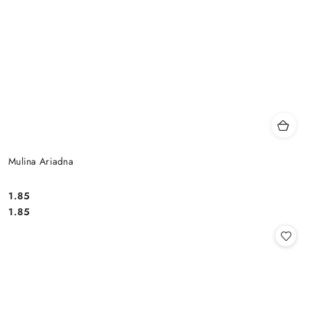
Mulina Ariadna
1.85
Cena:
Cena:
1.85