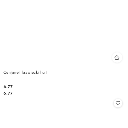
Centymetr krawiecki hurt
6.77
Cena:
Cena:
6.77