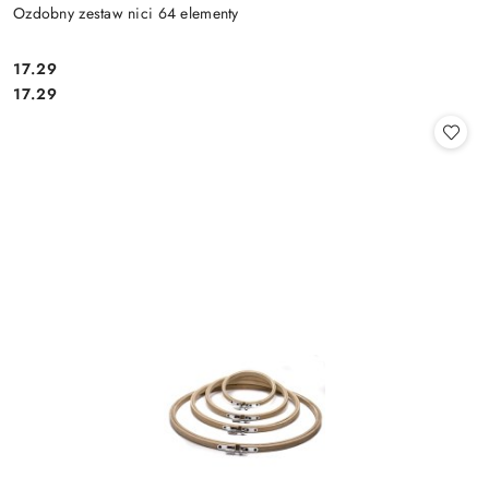
Ozdobny zestaw nici 64 elementy
17.29
Cena:
Cena:
17.29