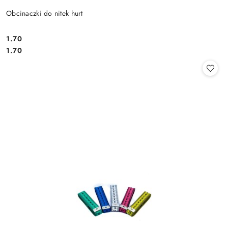
Obcinaczki do nitek hurt
1.70
Cena:
Cena:
1.70