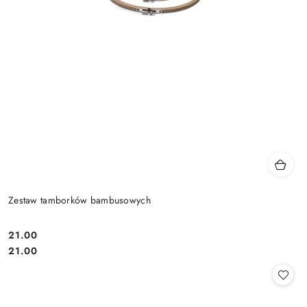
Zestaw tamborków bambusowych
21.00
Cena:
Cena:
21.00