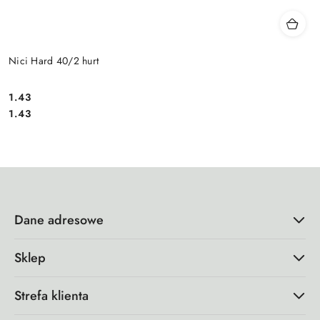
Nici Hard 40/2 hurt
1.43
Cena:
Cena:
1.43
Dane adresowe
Sklep
Strefa klienta