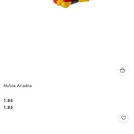
Mulina Ariadna
1.85
Cena:
Cena:
1.85