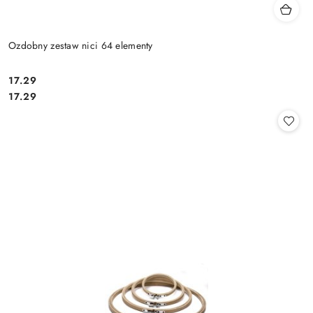
Ozdobny zestaw nici 64 elementy
17.29
Cena:
Cena:
17.29