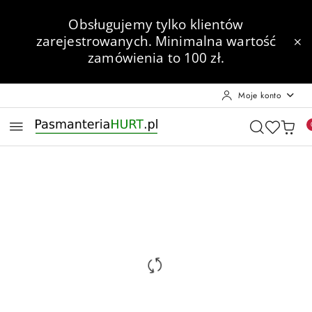
Przejdź do treści głównej
Przejdź do wyszukiwarki
Przejdź do moje konto
Przejdź do menu głównego
Przejdź do opisu produktu
Przejdź do stopki
Obsługujemy tylko klientów
zarejestrowanych.
Minimalna wartość
zamówienia to 100 zł.
Moje konto