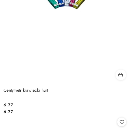
Centymetr krawiecki hurt
6.77
Cena:
Cena:
6.77