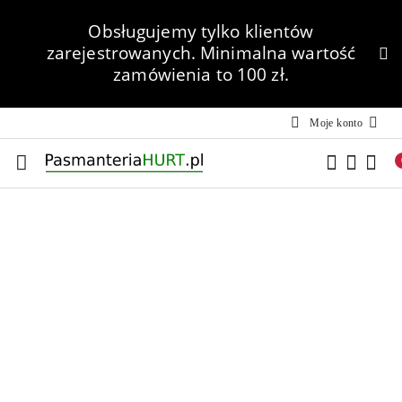
Przejdź do treści głównej
Przejdź do wyszukiwarki
Przejdź do moje konto
Przejdź do menu głównego
Przejdź do opisu produktu
Przejdź do stopki
Obsługujemy tylko klientów
zarejestrowanych.
Minimalna wartość
zamówienia to 100 zł.
Moje konto