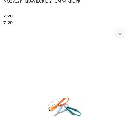
NOŻYCZKI KRAWIECKIE 21 CM W KROPKI
7.90
Cena:
Cena:
7.90