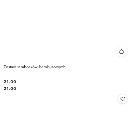
Zestaw tamborków bambusowych
21.00
Cena:
Cena:
21.00