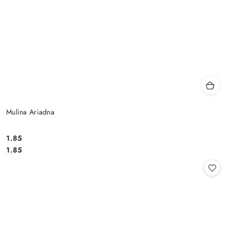
Mulina Ariadna
1.85
Cena:
Cena:
1.85