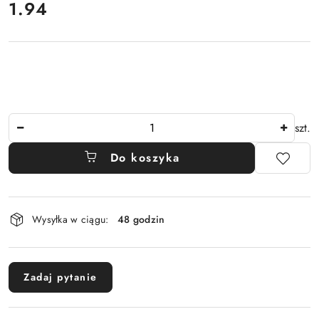
1.94
Cena:
Ilość
szt.
Do koszyka
Dostępność
Wysyłka w ciągu:
48 godzin
i
dostawa
Zadaj pytanie