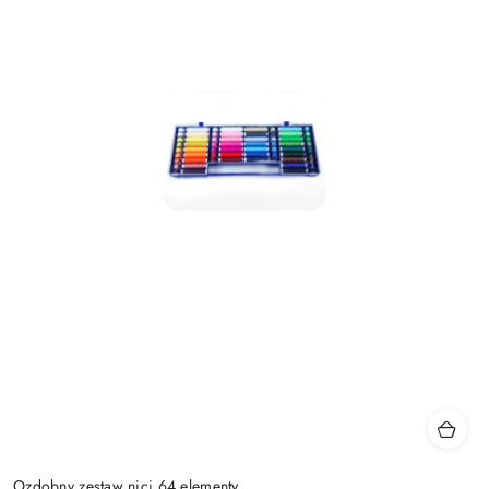
Ozdobny zestaw nici 64 elementy