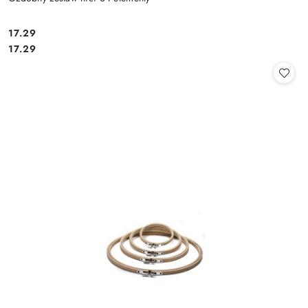
17.29
Cena:
Cena:
17.29