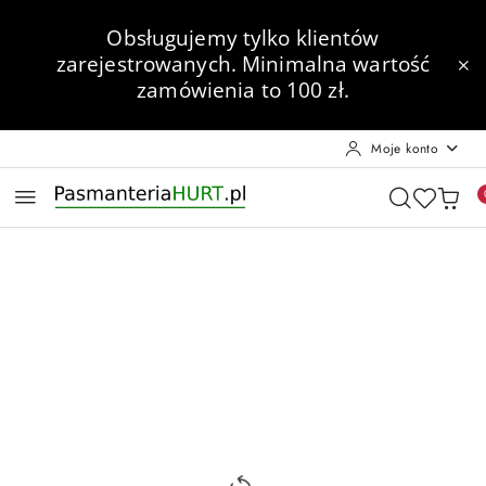
Przejdź do treści głównej
Przejdź do wyszukiwarki
Przejdź do moje konto
Przejdź do menu głównego
Przejdź do opisu produktu
Przejdź do stopki
Obsługujemy tylko klientów
zarejestrowanych.
Minimalna wartość
zamówienia to 100 zł.
Moje konto