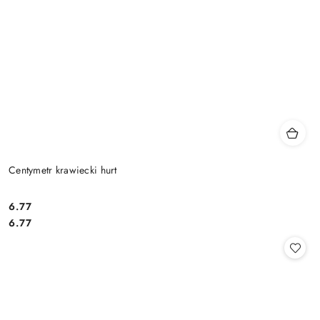
Centymetr krawiecki hurt
6.77
Cena:
Cena:
6.77