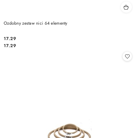
Ozdobny zestaw nici 64 elementy
17.29
Cena:
Cena:
17.29