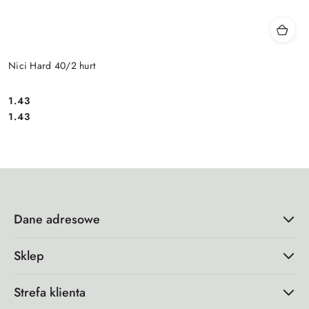
Nici Hard 40/2 hurt
1.43
Cena:
Cena:
1.43
Dane adresowe
Sklep
Strefa klienta