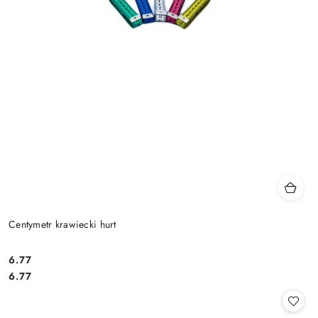
Centymetr krawiecki hurt
6.77
Cena:
Cena:
6.77