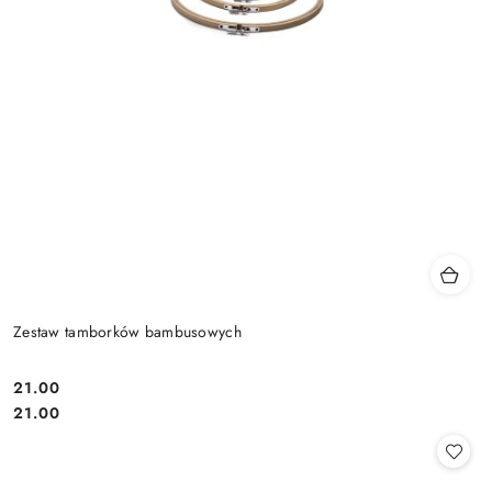
Zestaw tamborków bambusowych
21.00
Cena:
Cena:
21.00