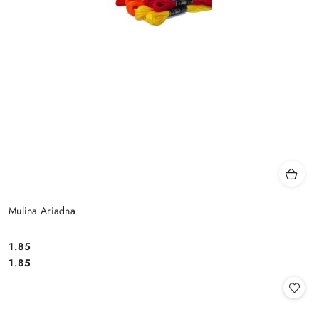
Mulina Ariadna
1.85
Cena:
Cena:
1.85