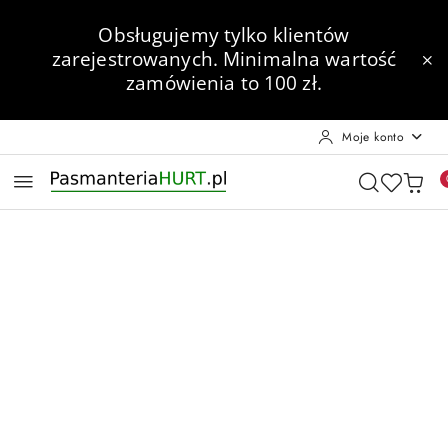
Przejdź do treści głównej
Przejdź do wyszukiwarki
Przejdź do moje konto
Przejdź do menu głównego
Przejdź do opisu produktu
Przejdź do stopki
Obsługujemy tylko klientów
zarejestrowanych.
Minimalna wartość
zamówienia to 100 zł.
Moje konto