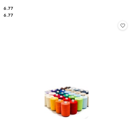
6.77
Cena:
Cena:
6.77