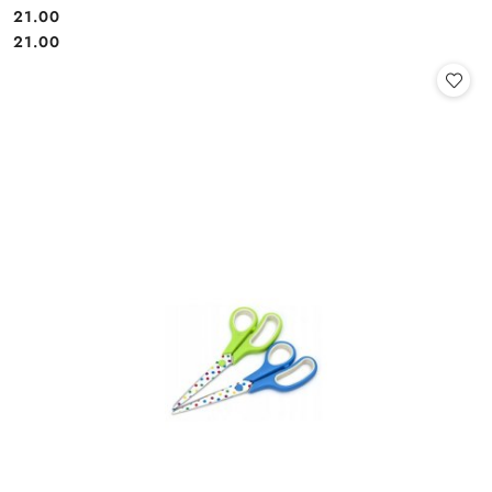
21.00
Cena:
Cena:
21.00