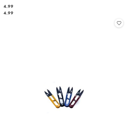
4.99
Cena:
Cena:
4.99