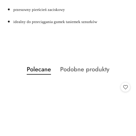
przesuwny pierścień zaciskowy
idealny do przeciągania gumek tasiemek sznurków
Produkty
Produkty
Polecane
Podobne produkty
Pomiń karuzelę produktów
o
o
statusie:
statusie: