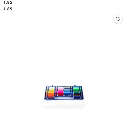
1.85
Cena:
Cena:
1.85