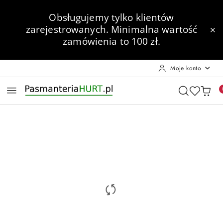
Przejdź do treści głównej
Przejdź do wyszukiwarki
Przejdź do moje konto
Przejdź do menu głównego
Przejdź do opisu produktu
Przejdź do stopki
Obsługujemy tylko klientów
zarejestrowanych.
Minimalna wartość
zamówienia to 100 zł.
Moje konto