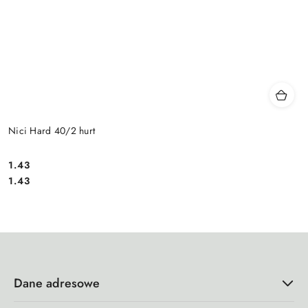
Nici Hard 40/2 hurt
1.43
Cena:
Cena:
1.43
Dane adresowe