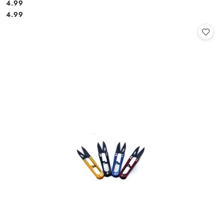
4.99
Cena:
Cena:
4.99