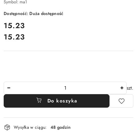
Symbol:
ma1
Dostępność:
Duża dostępność
cena:
15.23
15.23
Cena:
Ilość
szt.
Do koszyka
Dostępność
Wysyłka w ciągu:
48 godzin
i