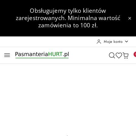
Przejdź do treści głównej
Przejdź do wyszukiwarki
Przejdź do moje konto
Przejdź do menu głównego
Przejdź do opisu produktu
Przejdź do stopki
Obsługujemy tylko klientów
zarejestrowanych.
Minimalna wartość
zamówienia to 100 zł.
Moje konto