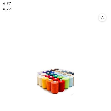
6.77
Cena:
Cena:
6.77