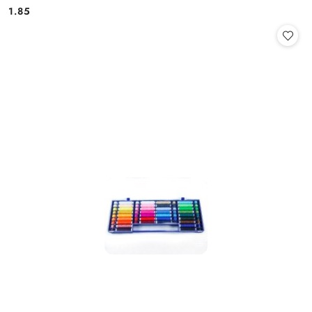
Cena:
Cena:
1.85