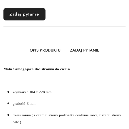
dostawa
Zadaj pytanie
OPIS PRODUKTU
ZADAJ PYTANIE
Mata Samogojąca dwustronna do cięcia
wymiary : 304 x 228 mm
grubość 3 mm
dwustronna ( z czarnej strony podziałka centymetrowa, z szarej strony
cale )