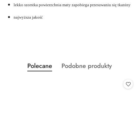
lekko szorstka powierzchnia maty zapobiega przesuwaniu się tkaniny
najwyższa jakość
Produkty
Produkty
Polecane
Podobne produkty
Pomiń karuzelę produktów
o
o
statusie:
statusie: