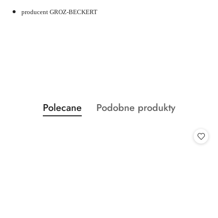
producent GROZ-BECKERT
Produkty
Produkty
Polecane
Podobne produkty
Pomiń karuzelę produktów
o
o
statusie:
statusie: