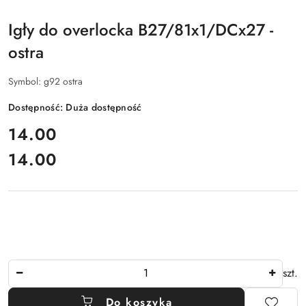
Igły do overlocka B27/81x1/DCx27 -
ostra
Symbol:
g92 ostra
Dostępność:
Duża dostępność
cena:
14.00
14.00
Cena:
Ilość
szt.
Do koszyka