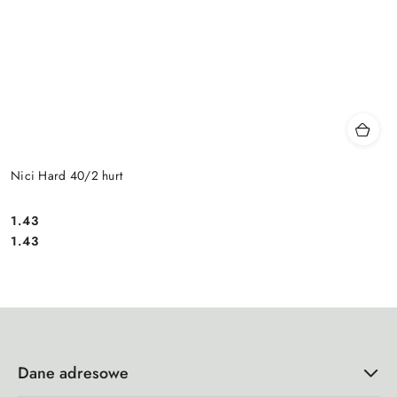
Nici Hard 40/2 hurt
1.43
Cena:
Cena:
1.43
Dane adresowe