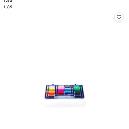
1.85
Cena:
Cena:
1.85