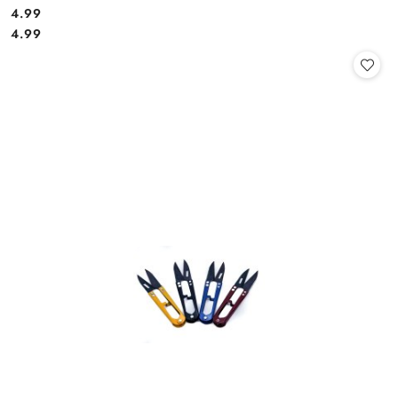
4.99
Cena:
Cena:
4.99