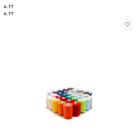
6.77
Cena:
Cena:
6.77