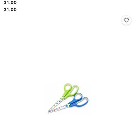
21.00
Cena:
Cena:
21.00