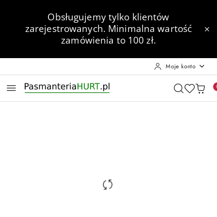
Przejdź do treści głównej
Przejdź do wyszukiwarki
Przejdź do moje konto
Przejdź do menu głównego
Przejdź do opisu produktu
Przejdź do stopki
Obsługujemy tylko klientów
zarejestrowanych.
Minimalna wartość
zamówienia to 100 zł.
Moje konto