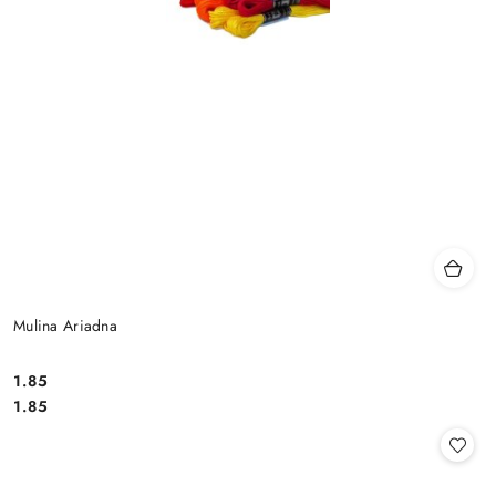
Mulina Ariadna
1.85
Cena:
Cena:
1.85