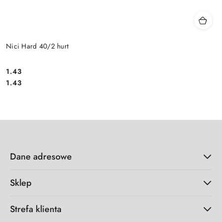
Nici Hard 40/2 hurt
1.43
Cena:
Cena:
1.43
Dane adresowe
Sklep
Strefa klienta