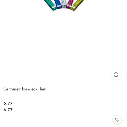
Centymetr krawiecki hurt
6.77
Cena:
Cena:
6.77