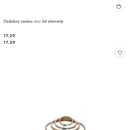
Ozdobny zestaw nici 64 elementy
17.29
Cena:
Cena:
17.29