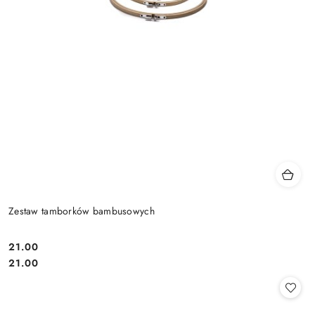
Zestaw tamborków bambusowych
21.00
Cena:
Cena:
21.00