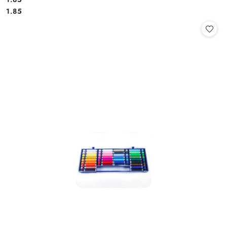
Cena:
Cena:
1.85