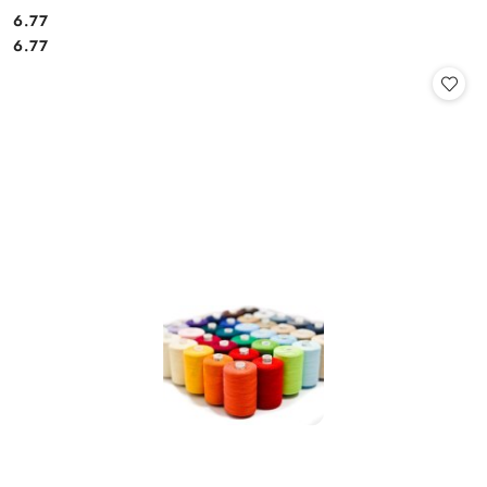
6.77
Cena:
Cena:
6.77