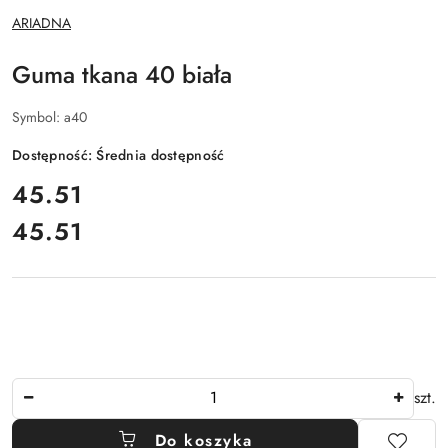
NAZWA
ARIADNA
PRODUCENTA:
Guma tkana 40 biała
Symbol:
a40
Dostępność:
Średnia dostępność
cena:
45.51
45.51
Cena:
Ilość
szt.
Do koszyka