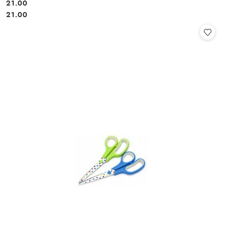
21.00
Cena:
Cena:
21.00