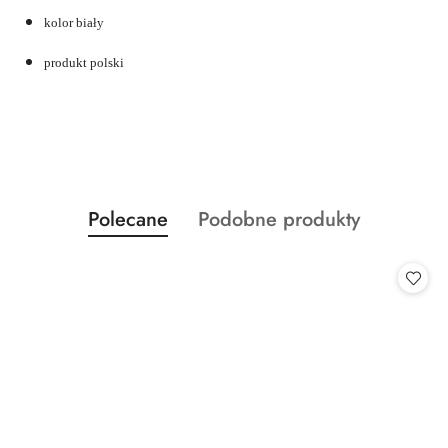
kolor biały
produkt polski
Produkty
Produkty
Polecane
Podobne produkty
Pomiń karuzelę produktów
o
o
statusie:
statusie: