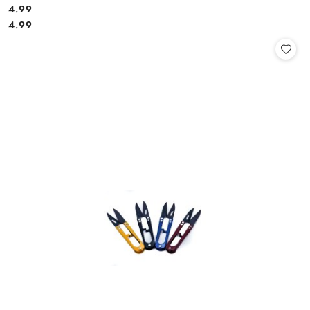
4.99
Cena:
Cena:
4.99