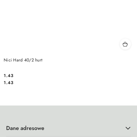
Nici Hard 40/2 hurt
1.43
Cena:
Cena:
1.43
Dane adresowe