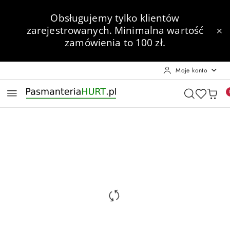
Przejdź do treści głównej
Przejdź do wyszukiwarki
Przejdź do moje konto
Przejdź do menu głównego
Przejdź do opisu produktu
Przejdź do stopki
Obsługujemy tylko klientów
zarejestrowanych.
Minimalna wartość
zamówienia to 100 zł.
Moje konto