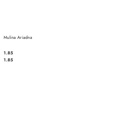
Mulina Ariadna
1.85
Cena:
Cena:
1.85