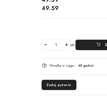
49.59
Cena:
Ilość
szt.
Dostępność
Wysyłka w ciągu:
48 godzin
i
dostawa
Zadaj pytanie