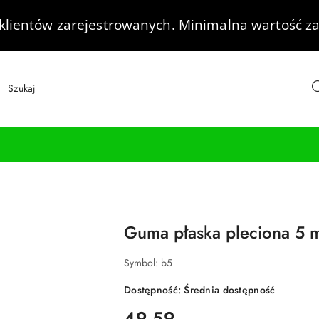
klientów zarejestrowanych.
Minimalna wartość za
Guma płaska pleciona 5 
Symbol:
b5
Dostępność:
Średnia dostępność
cena:
49.59