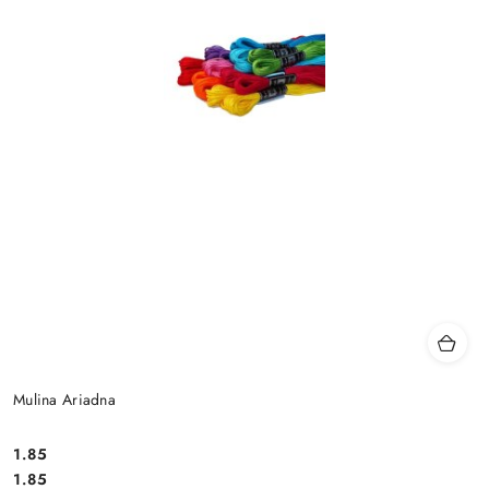
Mulina Ariadna
1.85
Cena:
Cena:
1.85