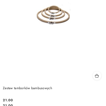
Zestaw tamborków bambusowych
21.00
Cena:
Cena:
21.00