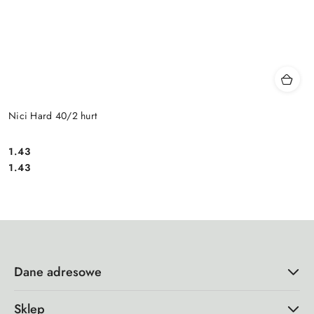
Nici Hard 40/2 hurt
1.43
Cena:
Cena:
1.43
Dane adresowe
Sklep