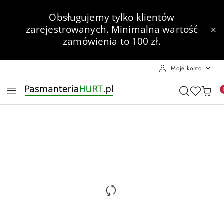
Przejdź do treści głównej
Przejdź do wyszukiwarki
Przejdź do moje konto
Przejdź do menu głównego
Przejdź do opisu produktu
Przejdź do stopki
Obsługujemy tylko klientów
zarejestrowanych.
Minimalna wartość
zamówienia to 100 zł.
Moje konto