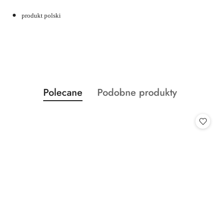
produkt polski
Produkty
Produkty
Polecane
Podobne produkty
Pomiń karuzelę produktów
o
o
statusie:
statusie: